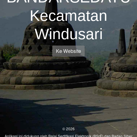
Kecamatan
Windusari
Ke Website
© 2026
Aplikasi ini didukung oleh
Balai Sertifikasi Elektronik (BSrE)
dan
Badan Siber