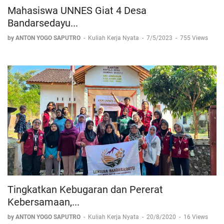
Mahasiswa UNNES Giat 4 Desa
Bandarsedayu...
by ANTON YOGO SAPUTRO
-
Kuliah Kerja Nyata
-
7/5/2023
-
755 Views
Tingkatkan Kebugaran dan Pererat
Kebersamaan,...
by ANTON YOGO SAPUTRO
-
Kuliah Kerja Nyata
-
20/8/2020
-
16 Views