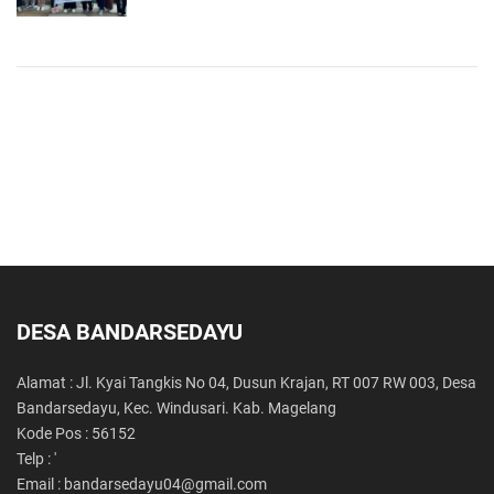
DESA BANDARSEDAYU
Alamat : Jl. Kyai Tangkis No 04, Dusun Krajan, RT 007 RW 003, Desa
Bandarsedayu, Kec. Windusari. Kab. Magelang
Kode Pos : 56152
Telp : '
Email : bandarsedayu04@gmail.com